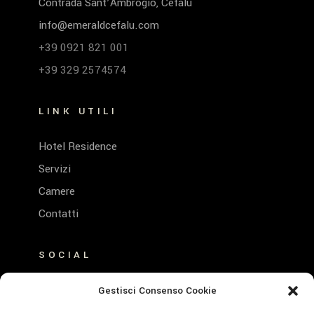
Contrada Sant’Ambrogio, Cefalù
info@emeraldcefalu.com
+39 0921 821 001
+39 329 2574574
LINK UTILI
Hotel Residence
Servizi
Camere
Contatti
SOCIAL
FACEBOOK
Gestisci Consenso Cookie
INSTAGRAM