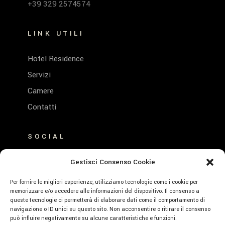
+39 329 2574574
LINK UTILI
Hotel Residence
Servizi
Camere
Contatti
SOCIAL
FACEBOOK
Gestisci Consenso Cookie
INSTAGRAM
Per fornire le migliori esperienze, utilizziamo tecnologie come i cookie per
memorizzare e/o accedere alle informazioni del dispositivo. Il consenso a
queste tecnologie ci permetterà di elaborare dati come il comportamento di
navigazione o ID unici su questo sito. Non acconsentire o ritirare il consenso
può influire negativamente su alcune caratteristiche e funzioni.