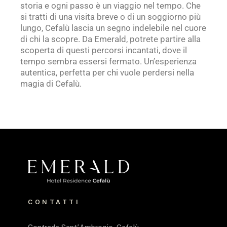
storia e ogni passo è un viaggio nel tempo. Che
si tratti di una visita breve o di un soggiorno più
lungo, Cefalù lascia un segno indelebile nel cuore
di chi la scopre. Da Emerald, potrete partire alla
scoperta di questi percorsi incantati, dove il
tempo sembra essersi fermato. Un’esperienza
autentica, perfetta per chi vuole perdersi nella
magia di Cefalù.
CONTATTI