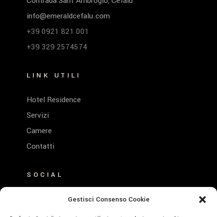
Contrada Sant’Ambrogio, Cefalù
info@emeraldcefalu.com
+39 0921 821 001
+39 329 2574574
LINK UTILI
Hotel Residence
Servizi
Camere
Contatti
SOCIAL
FACEBOOK
Gestisci Consenso Cookie
INSTAGRAM