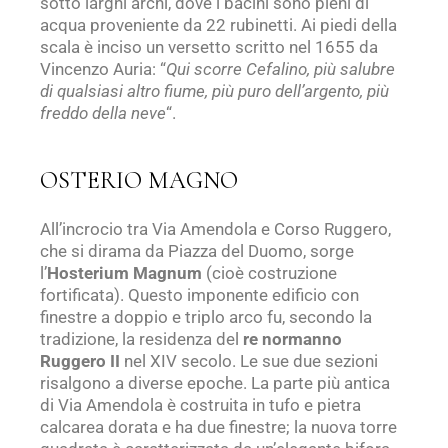
sotto larghi archi, dove i bacini sono pieni di
acqua proveniente da 22 rubinetti. Ai piedi della
scala è inciso un versetto scritto nel 1655 da
Vincenzo Auria: “
Qui scorre Cefalino, più salubre
di qualsiasi altro fiume, più puro dell’argento, più
freddo della neve
“.
OSTERIO MAGNO
All’incrocio tra Via Amendola e Corso Ruggero,
che si dirama da Piazza del Duomo, sorge
l’
Hosterium Magnum
(cioè costruzione
fortificata). Questo imponente edificio con
finestre a doppio e triplo arco fu, secondo la
tradizione, la residenza del
re normanno
Ruggero II
nel XIV secolo. Le sue due sezioni
risalgono a diverse epoche. La parte più antica
di Via Amendola è costruita in tufo e pietra
calcarea dorata e ha due finestre; la nuova torre