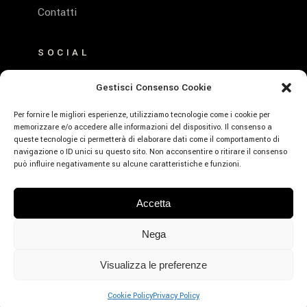
Contatti
SOCIAL
FACEBOOK
Gestisci Consenso Cookie
INSTAGRAM
Per fornire le migliori esperienze, utilizziamo tecnologie come i cookie per
memorizzare e/o accedere alle informazioni del dispositivo. Il consenso a
queste tecnologie ci permetterà di elaborare dati come il comportamento di
navigazione o ID unici su questo sito. Non acconsentire o ritirare il consenso
può influire negativamente su alcune caratteristiche e funzioni.
© Emerald Hotel Residence Cefalù – P.Iva:
Accetta
01639660859 – CIR: 19082027A635530 –
CIN: IT082027A1K593RXJE – Designed by
Nega
Webvox.it
Visualizza le preferenze
PRENOTA
Cookie Policy
Privacy Policy