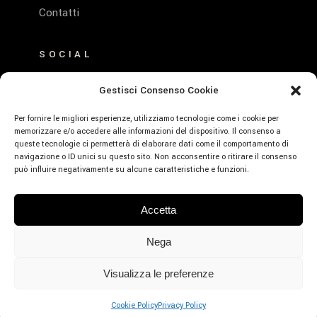
Contatti
SOCIAL
FACEBOOK
Gestisci Consenso Cookie
INSTAGRAM
Per fornire le migliori esperienze, utilizziamo tecnologie come i cookie per
memorizzare e/o accedere alle informazioni del dispositivo. Il consenso a
queste tecnologie ci permetterà di elaborare dati come il comportamento di
navigazione o ID unici su questo sito. Non acconsentire o ritirare il consenso
può influire negativamente su alcune caratteristiche e funzioni.
© Emerald Hotel Residence Cefalù – P.Iva:
Accetta
01639660859 – CIR: 19082027A635530 –
CIN: IT082027A1K593RXJE – Designed by
Nega
Webvox.it
Visualizza le preferenze
PRENOTA
Cookie Policy
Privacy Policy