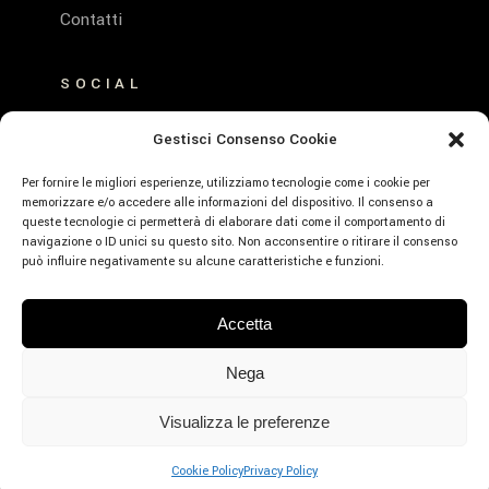
Contatti
SOCIAL
FACEBOOK
Gestisci Consenso Cookie
INSTAGRAM
Per fornire le migliori esperienze, utilizziamo tecnologie come i cookie per
memorizzare e/o accedere alle informazioni del dispositivo. Il consenso a
queste tecnologie ci permetterà di elaborare dati come il comportamento di
navigazione o ID unici su questo sito. Non acconsentire o ritirare il consenso
può influire negativamente su alcune caratteristiche e funzioni.
© Emerald Hotel Residence Cefalù – P.Iva:
Accetta
01639660859 – CIR: 19082027A635530 –
CIN: IT082027A1K593RXJE – Designed by
Nega
Webvox.it
Visualizza le preferenze
PRENOTA
Cookie Policy
Privacy Policy