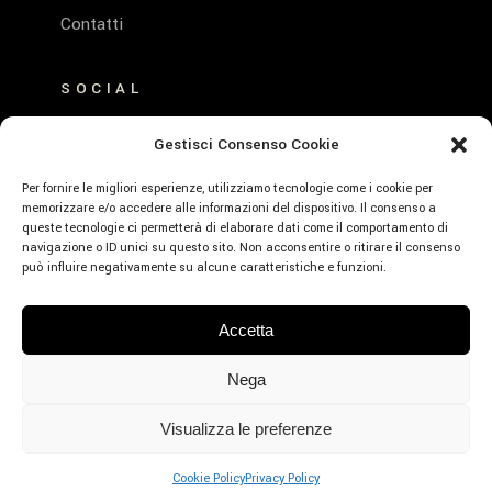
Contatti
SOCIAL
FACEBOOK
Gestisci Consenso Cookie
INSTAGRAM
Per fornire le migliori esperienze, utilizziamo tecnologie come i cookie per
memorizzare e/o accedere alle informazioni del dispositivo. Il consenso a
queste tecnologie ci permetterà di elaborare dati come il comportamento di
navigazione o ID unici su questo sito. Non acconsentire o ritirare il consenso
può influire negativamente su alcune caratteristiche e funzioni.
© Emerald Hotel Residence Cefalù – P.Iva:
Accetta
01639660859 – CIR: 19082027A635530 –
CIN: IT082027A1K593RXJE – Designed by
Nega
Webvox.it
Visualizza le preferenze
PRENOTA
Cookie Policy
Privacy Policy