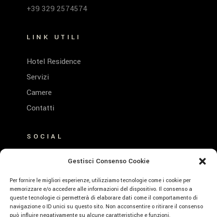
+39 329 2574574
LINK UTILI
Hotel Residence
Servizi
Camere
Contatti
SOCIAL
FACEBOOK
Gestisci Consenso Cookie
INSTAGRAM
Per fornire le migliori esperienze, utilizziamo tecnologie come i cookie per
memorizzare e/o accedere alle informazioni del dispositivo. Il consenso a
queste tecnologie ci permetterà di elaborare dati come il comportamento di
navigazione o ID unici su questo sito. Non acconsentire o ritirare il consenso
può influire negativamente su alcune caratteristiche e funzioni.