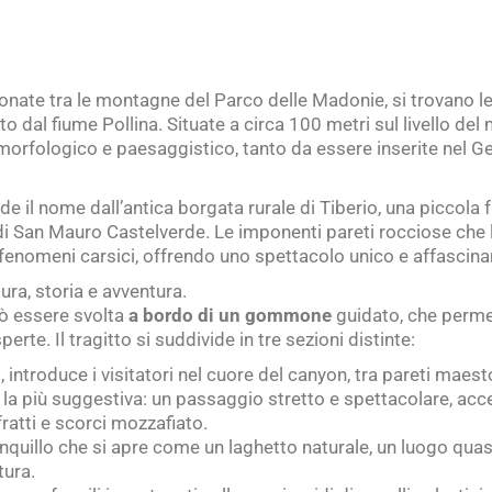
tonate tra le montagne del Parco delle Madonie, si trovano le
to dal fiume Pollina. Situate a circa 100 metri sul livello de
morfologico e paesaggistico, tanto da essere inserite nel 
nde il nome dall’antica borgata rurale di Tiberio, una picco
i San Mauro Castelverde. Le imponenti pareti rocciose che 
ei fenomeni carsici, offrendo uno spettacolo unico e affascina
ura, storia e avventura.
uò essere svolta
a bordo di un gommone
guidato, che permet
te. Il tragitto si suddivide in tre sezioni distinte:
 introduce i visitatori nel cuore del canyon, tra pareti maest
è la più suggestiva: un passaggio stretto e spettacolare, ac
ratti e scorci mozzafiato.
anquillo che si apre come un laghetto naturale, un luogo quas
tura.