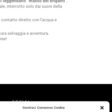
il
leggendario “masso dei briganti”
,
le, interrotto solo dai suoni della
l contatto diretto con l’acqua e
tura selvaggia e avventura.
nie!
SOCIAL
Gestisci Consenso Cookie
FACEBOOK