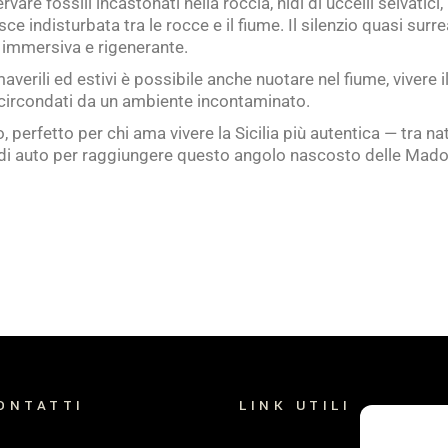
are fossili incastonati nella roccia, nidi di uccelli selvatici, 
e indisturbata tra le rocce e il fiume. Il silenzio quasi surrea
ù immersiva e rigenerante.
averili ed estivi è possibile anche nuotare nel fiume, vivere i
circondati da un ambiente incontaminato.
erfetto per chi ama vivere la Sicilia più autentica — tra na
di auto per raggiungere questo angolo nascosto delle Mado
ONTATTI
LINK UTILI