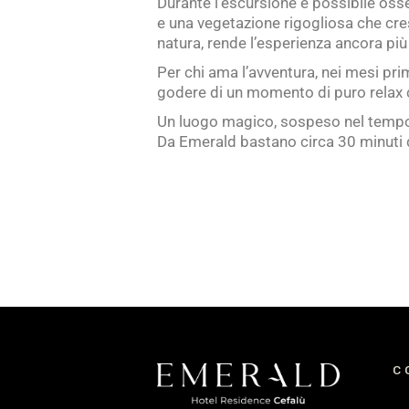
Durante l’escursione è possibile osserv
e una vegetazione rigogliosa che cresc
natura, rende l’esperienza ancora pi
Per chi ama l’avventura, nei mesi prim
godere di un momento di puro relax 
Un luogo magico, sospeso nel tempo, p
Da Emerald bastano circa 30 minuti 
C