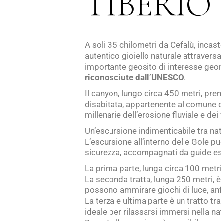
TIBERIO
A soli 35 chilometri da Cefalù, incas
autentico gioiello naturale attraversa
importante geosito di interesse geo
riconosciute dall’UNESCO
.
Il canyon, lungo circa 450 metri, pre
disabitata, appartenente al comune d
millenarie dell’erosione fluviale e d
Un’escursione indimenticabile tra nat
L’escursione all’interno delle Gole p
sicurezza, accompagnati da guide esper
La prima parte, lunga circa 100 metri,
La seconda tratta, lunga 250 metri, 
possono ammirare giochi di luce, anf
La terza e ultima parte è un tratto tr
ideale per rilassarsi immersi nella na