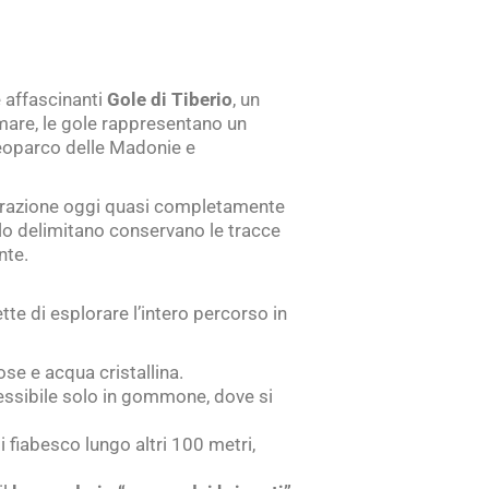
 affascinanti
Gole di Tiberio
, un
l mare, le gole rappresentano un
Geoparco delle Madonie e
la frazione oggi quasi completamente
lo delimitano conservano le tracce
nte.
te di esplorare l’intero percorso in
ose e acqua cristallina.
cessibile solo in gommone, dove si
i fiabesco lungo altri 100 metri,